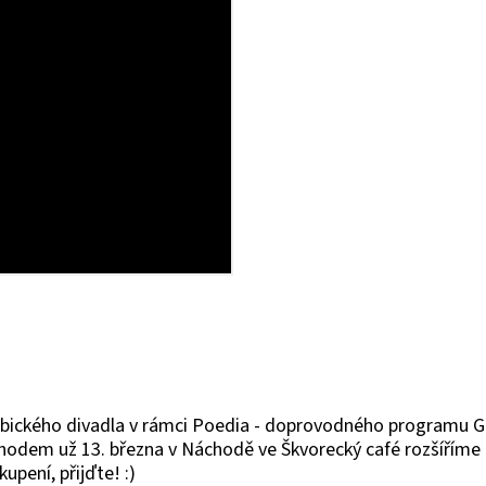
rdubického divadla v rámci Poedia - doprovodného programu G
odem už 13. března v Náchodě ve Škvorecký café rozšíříme o 
upení, přijďte! :)