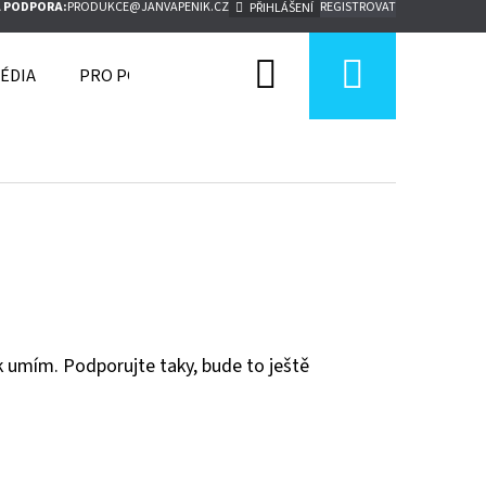
 PODPORA:
PRODUKCE@JANVAPENIK.CZ
REGISTROVAT
PŘIHLÁŠENÍ
Hledat
Nákupn
ÉDIA
PRO POŘADATELE
košík
ak umím. Podporujte taky, bude to ještě