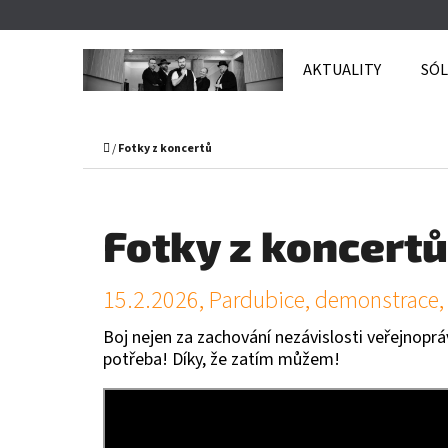
K
Přejít
O
Zpět
Zpět
na
AKTUALITY
SÓL
Š
do
do
obsah
obchodu
obchodu
Í
C
K
Domů
/
Fotky z koncertů
Fotky z koncertů
V
15.2.2026, Pardubice, demonstrace,
Ý
Boj nejen za zachování nezávislosti veřejnoprá
potřeba! Díky, že zatím můžem!
P
I
S