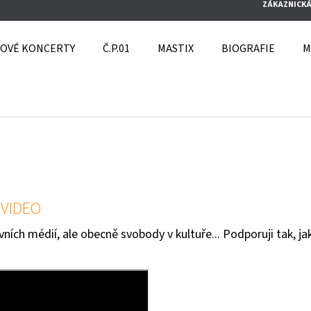
ZÁKAZNICKÁ
OVÉ KONCERTY
Č.P.01
MASTIX
BIOGRAFIE
M
O POTŘEBUJETE NAJÍT?
HLEDAT
 VIDEO
vních médií, ale obecně svobody v kultuře... Podporuji tak, j