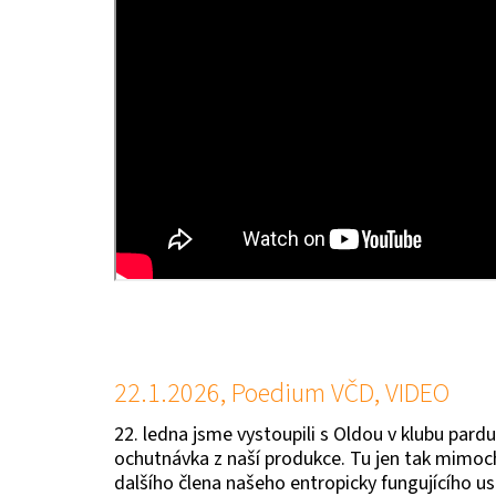
Č
L
Á
N
K
Ů
22.1.2026, Poedium VČD, VIDEO
22. ledna jsme vystoupili s Oldou v klubu pa
ochutnávka z naší produkce. Tu jen tak mimoch
dalšího člena našeho entropicky fungujícího usk